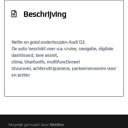
Hoofd airbag(s) achter
Beschrijving
Hoofd airbag(s) voor
Lichtmetalen velgen 10-spaaks 18"
Oplaadmogelijkheid
Nette en goed onderhouden Audi Q3.
Passagiersairbag
De auto beschikt over o.a. cruise, navigatie, digitale
Rijstrooksensor met correctie
dashboard, lane assist,
clima, bluetooth, multifunctioneel
Sportstuur leder
stuurwiel, achteruitrijcamera, parkeersensoren voor
Volledig digitaal instrumentenpaneel
en achter
Zij airbag(s) voor
Exterieur
Buitenspiegels in carrosseriekleur
Centrale vergrendeling met afstandsbediening
Mogelijk gemaakt door
Mobilox