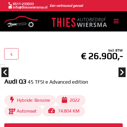
0511-233033
Een vertrouwd gevoel
info@thieswiersma.nl
Incl. BTW
€ 26.900,-
Audi Q3
45 TFSI e Advanced edition
Hybride: Benzine
2022
Automaat
74.804 KM